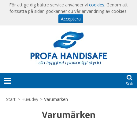
Visa varukorgen
Till kassan
För att ge dig bättre service använder vi
cookies
. Genom att
fortsätta på sidan godkänner du vår användning av cookies.
Acceptera
Sök
START
Start
>
Huvudvy
>
Varumärken
HJÄLP
Varumärken
För
KONTAKT
nya
kunder
SKAPA