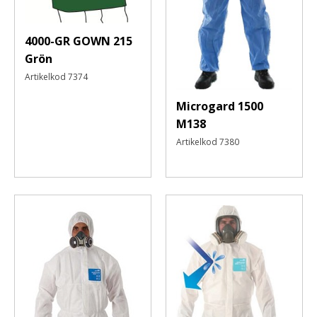
automatiskt
nästa
4000-GR GOWN 215
gång
Grön
Artikelkod
7374
Glömt
Microgard 1500
ditt
M138
lösenord?
Artikelkod
7380
Skapa
nytt
konto