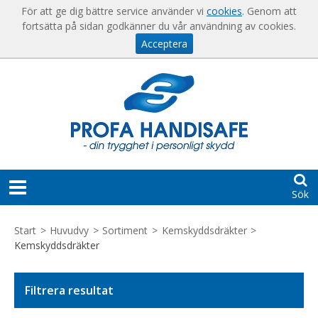
Visa varukorgen
Till kassan
För att ge dig bättre service använder vi
cookies
. Genom att
fortsätta på sidan godkänner du vår användning av cookies.
Acceptera
Sök
START
Start
>
Huvudvy
>
Sortiment
>
Kemskyddsdräkter
>
Kemskyddsdräkter
HJÄLP
För
KONTAKT
Filtrera resultat
nya
kunder
SKAPA